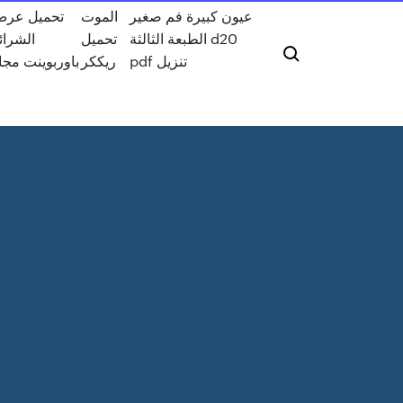
عيون كبيرة فم صغير
الموت
تحميل عر
الطبعة الثالثة d20
تحميل
الشرائ
pdf تنزيل
ريككر
باوربوينت مجان