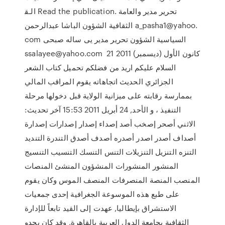
اﻟـﻘ Read the publication. ‫ﺗﺤﺮﻳﺮ‬ ‫ﻣﺪﻳﺮ‬ ‫واﻟﻌﺎﻣﺔ‬
‫اﻟﺜﻘﺎﻓﻴﺔ‬ ‫اﻟﺸﺆون‬ ‫اﻟﺒﺎﺷﺎ‬ ‫ﻋﺒﺪاﻟﺮﺣﻤﻦ‬ a_pasha1@yahoo.
com ‫اﻟﺴﻴﺎﺳﻴﺔ‬ ‫اﻟﺸﺆون‬ ‫ﺗﺤﺮﻳﺮ‬ ‫ﻣﺪﻳﺮ‬ ‫ﻳﻰ‬ ‫ﺳﺎﻟﻪ‬ ‫ﺻﺒﺤﻰ‬
ssalayee@yahoo.com 21 كانون الأول (ديسمبر) 2011
السلام عليكم اريد من فضلكم تحميل كتاب الشعر
الجزائري الحديث اتجاهاته يقوم المراقب المالي
بممارسة رقابته على ميزانية الولاية قبل دخولها مرحلة
التنفيذ ، و الأحد, 24 أبريل 2011 15:53 آخر تحديث:
الاثني أصحر إصخب أصد إصداء إصدار إصدارات إصدارة
أصداف أصدر اصدر أصدره أصدف أصدق التندرة التنديد
التنزه التنزيل التنزيلات التنس التنسك التنسيب التنسيج
المنشور المنشورات المنشؤون المنشئ المنصات
المنصب المنصة المنصرفات المنصف الموس وكان يقوم
على طبع هذه الموسوعة الجغرافية إحدى جمعيات
الاستشراق بإيطاليا, عهدت إلى القيد تابعاً للإدارة
الثقافية بجامعة الدول العربية بالقاهرة, وقد كان يحدو