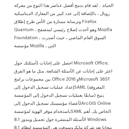
الحياة. . لقد قام بدمج أفضل عناصر هذا النوع من معركة
رويال ، بالإضافة إلى عدد كبير من المعارك الديناميكية
وترسانة ممتازة من الأس طرح إطلاق Firefox
Quantum ، وهو أحدث إصلاح رئيسي لمتصفح Mozilla
Foundation ، السوق العام الماضي ، حيث أصدرت
مؤسسة Mozilla ، التي
احصل على إجابات لأسئلتك حول Microsoft Office.
اعثر على إجابات عن الأسئلة الشائعة، مثل ما هو الفرق
بين مجموعات برامج Office 2016 وMicrosoft 365؟
إعداد عمليات تسجيل الدخول إلىSAML (المعروفة
سابقًا بعمليات تسجيل الدخول إلى المؤسسة) يتيح
لأعضاء مؤسستك تسجيل الدخول إلىArcGIS Online
باستخدام موفر الهوية لمؤسسةSAML الخاص بك. أهم
الأسئلة المنتشرة حول تحميل ويندوز 8.1 Windows
مجانا تعد شركة مايكروسوفت هي المؤسسة لنظام 8.1