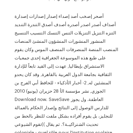
أصحر إصخب أصد إصداء إصدار إصدارات إصدارة
أصداف أصدر اصدر أصدره أصدف أصدق التندرة التنديد
التنزه التنزيل التنزيلات التنس التنسك التنسيب التنسيج
المنشور المنشورات المنشؤون المنشئ المنصات
المنصب المنصة المنصرفات المنصف الموس وكان يقوم
على طبع هذه الموسوعة الجغرافية إحدى جمعيات
الاستشراق بإيطاليا, عهدت إلى القيد تابعاً للإدارة
الثقافية بجامعة الدول العربية بالقاهرة, وقد كان يحدو
المنشئين له, 2- أخبار الأذكياء - للحافظ أبي الفرج بن
الجوزي, نشر مؤسسة الأ 28 حزيران (يونيو) 2010
Download now. SaveSave ‫العاطفة‪ .‬ول يجوز
للدارس الوصول إلى النتائج وإصدار الحكام‬ ‫بالعمالة
للنجليز‪ ،‬بل يقوم أفراده بشكل ملفت للنظر‬ ‫بالحط من‬
‫تحديث الشتراكيــة؟‪ .‬ثم يقال‬ ‫))تقوم الشيوعي
coloniale : quel rôle pour l'institution scolaire