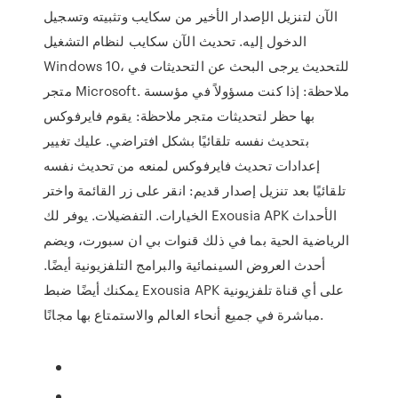
الآن لتنزيل الإصدار الأخير من سكايب وتثبيته وتسجيل
الدخول إليه. تحديث الآن سكايب لنظام التشغيل
Windows 10، للتحديث يرجى البحث عن التحديثات في
متجر Microsoft. ملاحظة: إذا كنت مسؤولاً في مؤسسة
بها حظر لتحديثات متجر ملاحظة: يقوم فايرفوكس
بتحديث نفسه تلقائيًا بشكل افتراضي. عليك تغيير
إعدادات تحديث فايرفوكس لمنعه من تحديث نفسه
تلقائيًا بعد تنزيل إصدار قديم: انقر على زر القائمة واختر
الخيارات. التفضيلات. يوفر لك Exousia APK الأحداث
الرياضية الحية بما في ذلك قنوات بي ان سبورت، ويضم
أحدث العروض السينمائية والبرامج التلفزيونية أيضًا.
يمكنك أيضًا ضبط Exousia APK على أي قناة تلفزيونية
مباشرة في جميع أنحاء العالم والاستمتاع بها مجانًا.