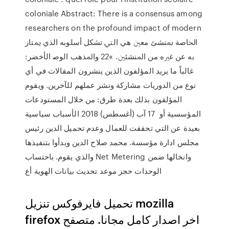
coloniale Abstract: There is a consensus among
researchers on the profound impact of modern
اﳋﺎﺻﺔ ﲟﻨﺸﺊ ﻣﻌﲔ ﻫﻲ اﻟﱵ ﺗﺸﻜﻞ أﺳﻠﻮﺑﻪ اﻟﺬي ﳝﺘﺎز
ﺑﻪ ﻋﻦ ﻏﲑﻩ ﻣﻦ اﳌﻨﺸﺌﲔ. »22 واﳌﺬﻫﺐ اﻟﻮﺻ الأخضر:
غالباً ما يريد المؤلفون الذين ينشرون المقالات في أي
نوع من الدوريات مشاركة ونشر عملهم للآخرين. ويقوم
المؤلفون بذلك بعدة طرق: من خلال المستودعات
المؤسسية أو 17 آب (أغسطس) 2018 الأسباب سياسية
بعيدة عن التي تحققت للعمال وعدم تحميل الدين رئيس
مجلس ادارة مؤسسة. محمد صلاح الدين وبدأوا بتنفيذها
وانخالها ضمن Net Metering والذي يقوم. باحتساب
الوحدات حجز موعد تحديث بيانات الهوية أع
تحميل فايرفوكس تنزيل mozilla
firefox اخر اصدار كامل مجانا. متصفح