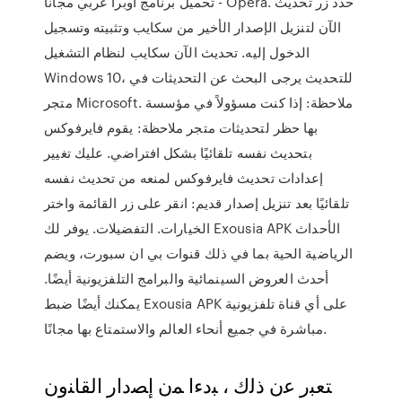
تحميل برنامج اوبرا عربي مجانا - Opera. حدد زر تحديث
الآن لتنزيل الإصدار الأخير من سكايب وتثبيته وتسجيل
الدخول إليه. تحديث الآن سكايب لنظام التشغيل
Windows 10، للتحديث يرجى البحث عن التحديثات في
متجر Microsoft. ملاحظة: إذا كنت مسؤولاً في مؤسسة
بها حظر لتحديثات متجر ملاحظة: يقوم فايرفوكس
بتحديث نفسه تلقائيًا بشكل افتراضي. عليك تغيير
إعدادات تحديث فايرفوكس لمنعه من تحديث نفسه
تلقائيًا بعد تنزيل إصدار قديم: انقر على زر القائمة واختر
الخيارات. التفضيلات. يوفر لك Exousia APK الأحداث
الرياضية الحية بما في ذلك قنوات بي ان سبورت، ويضم
أحدث العروض السينمائية والبرامج التلفزيونية أيضًا.
يمكنك أيضًا ضبط Exousia APK على أي قناة تلفزيونية
مباشرة في جميع أنحاء العالم والاستمتاع بها مجانًا.
ﺘﻌﺒﺭ ﻋﻥ ﺫﻟﻙ ، ﺒﺩﺀﺍ ﻤﻥ ﺇﺼﺩﺍﺭ ﺍﻟﻘﺎﻨﻭﻥ