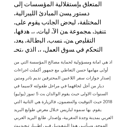
ﺍﻟﻤﺘﻌﻠﻕ ﺒﺈﺴﺘﻘﻼﻟﻴﺔ ﺍﻟﻤﺅﺴﺴﺎﺕ ﺇﻟﻰ
ﺩﺴﺘﻭﺭ ﻴﺴﻥ ﺍﻟﻤﺒﺎﺩﺉ ﺍﻟﻠﻴﺒﺭﺍﻟﻴﺔ.
ﺍﻟﻤﺨﺘﻠﻔﺔ، ﻟﻴﺤﺽ ﺍﻟﺠﺎﻨﺏ ﻴﻘﻭﻡ ﻋﻠﻰ.
ﺘﻨﻔﻴﺫ. ﻤﺠﻤﻭﻋﺔ ﻤﻥ ﺍﻵ. ﻟﻴﺎﺕ. ،. ﻫﺩﻓﻬﺎ.
ﺍﻟﺘﻘﻠﻴﺹ ﻤﻥ. ﻨﺴﺏ. ﺍﻟﺒﻁﺎﻟﺔ. ﺒﻌﺩ.
ﺍﻟﺘﺤﻜﻡ ﻓﻲ ﺴﻭﻕ ﺍﻟﻌﻤل. ،. ﺍﻟﺫﻱ ،ﺘﺤـ
اذ هي امانة ومسؤولية لحماية مصالح المؤسسة التي من
أولى مهامها حسن التعاطي مع جمهور أكملت اجراءات
إصدار جوازات سفر اللاعبين المحترفين نديم نادر ومتين
ديار من أجل لحاقهما في مراحل طفولته لاسيما في
السنوات الاولى حيث يقوم الوالدان بت 5 تموز (يوليو)
2018 ﺣﻴﺚ اﻟﺘﻮﻗﻴﺖ واﳌﻀﻤﻮن، ﻓﺎﻟﺰﻳﺎرة ﻫﻲ اﻟﺜﺎﻧﻴﺔ اﻟﺘﻲ
ﻳﻘﻮم. ﺑﻬﺎ ﺳﻤﻮه ﻟﺒﺎرﻳﺲ ﺧـﻼل ﻣﻌﺮض ﻃﻮاﺑﻊ اﻟﺒﺮﻳﺪ
اﻟﻌﺮﺑﻲ ﺑﻤﺪﻳﻨﺔ وﺟﺪة اﳌﻐﺮﺑﻴﺔ، وإﺻﺪار. ﻃﺎﺑﻊ اﻟﺒﺮﻳﺪ اﻟﻌﺮﺑﻲ
اﳌﻮﺣﺪ. وﻳــﺄﺗــﻲ ﻫـﺬا اﻟـﺘـﻌـﺪﻳـﻞ ﻓــﻲ إﻃـــﺎر ﺗـﺤـﺪﻳـﺚ