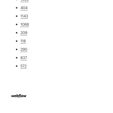
404
1143
1066
209
118
290
837
572