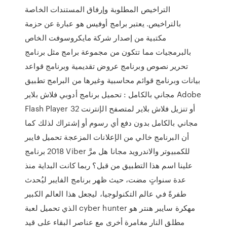
التراخيص المطلوبة وإرفاق المستندات الخاصة
بالتراخيص. يعتبر برامج أوفيس هو عبارة عن حزمة
مكتبية من إصدار شركة مايكروسوفت الخاص
بالبرمجيات مما تتكون من مجموعة برامج مثل برنامج
تحرير نصوص وبرنامج عروض تقديمية وبرنامج قواعد
بيانات وبرنامج قوائم محاسبية وغيرها من البرامج تطبيق
مجاني بالكامل : تحميل برنامج أدوبي فلاش بلاير Adobe
Flash Player 32 أو تنزيل فلاش بلاير لمتصفح الإنترنت
مجاني بالكامل بدون دفع أي رسوم أو إشتراك لذلك كما
أن البرنامج خالي من الإعلانات المزعجة تحميل فايبر
2018 برنامج Viber للكمبيوتر والاندرويد مجانا هل مرَّ
علينا اسم هذا التطبيق من قبل؟ ربما كانت البداية منذ
عدة سنواتٍ مضت، حيث ظهر برنامج الفايبر ليُحدث
طفرةً في عالم التكنولوجيا، ليجعل هذا العالم الكبير
الذي تحميل لعبة cyber hunter مهكرة سايبر هنتر هو
مطلق النار مغامرة أخرى مع عناصر البقاء على قيد