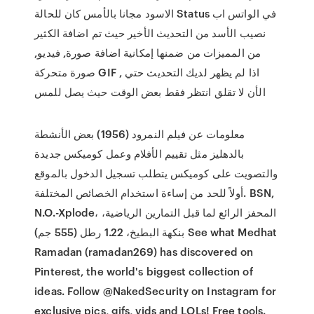
الاسود مجانا بالأمس كان للحالة Status في الواتس اب
نصيب الأسد من التحديث الأخير حيث تم اضافة الكثير
من المميزات من ضمنها إمكانية اضافة صورة, فيديو,
صورة متحركة GIF , اذا لم يظهر لديك التحديث حتي
الأن لا تقلق انتظر فقط بعض الوقت حيث يصل للمس
معلومات عن فيلم النمرود (1956) بعض الأنشطة
بالدهليز مثل تقييم الأفلام وعمل كوميكس جديدة
والتصويت على كوميكس يتطلب تسجيل الدخول بالموقع
أولاً للحد من إساءة استخدام الخصائص المختلفة. BSN,
N.O.-Xplode، المحفز الرائع لما قبل التمارين الرياضية،
بنكهة البطيخ، 1.22 رطل (555 جم) See what Medhat
Ramadan (ramadan269) has discovered on
Pinterest, the world's biggest collection of
ideas. Follow @NakedSecurity on Instagram for
exclusive pics, gifs, vids and LOLs! Free tools.