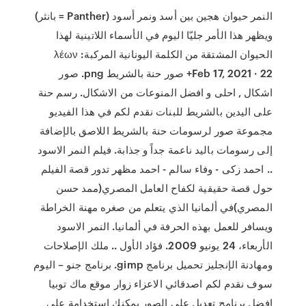
النمر حيوان هجين بين أسد ونمر أسود (Panther = بانثر)
ويظهر هذا الأمر جليّا اليوم في الأسماء اللاتينية لهذا
الحيوان المشتقة من الكلمة اليونانية المركبة: λέων
Feb 17, 2021 · 22+ صور حنة بالشريط png. صور
اشكال , احلى و افضل المنوعات من الاشكال. رسم حنة
على اليدين بالشريط للبنات نقدم لكم في هذا الفيديو
مجموعة صور لرسومات حنة بالشريط اللاصق بالإضافة
إلى رسومات باليد ناعمة جداً و جذابة. فيلم النمر الاسود
.. احمد زكى - وفاء سالم - احمد مظهر تدور قصة الفيلم
حول قصة حقيقية لكفاح العامل المصري(ممد حسن
المصري)في ألمانيا الذي يتعلم من صغره مهنة الخراطة
ويسافر للعمل بهذه الحرفة في ألمانيا. النمر الاسود
الأربعاء، 24 يونيو 2009. فؤاد الأول .. ملك الإصلاحات
ومهادنة الإنجليز تحميل برنامج gimp. برنامج جنو – اليوم
سوف نقدم لكم اصدقائي الاعزاء زوار موقع ماك توبيا
افضل برنامج تعديل على الصور يمكنك استخدامة على