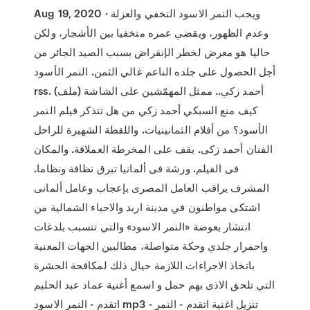
Aug 19, 2020 · ويحب النمر الاسود التخفي والعزلة
وعدم الظهور، ويقضي عمره متخفيا بين الأشجار، ولكن
حاليا هو معرض لخطر الإنقراض بسبب الصيد الجائر من
أجل الحصول على جلده الناعم غالي الثمن. النمر الأسود
rss. أحمد زكي.. ممثل المهمّشين على الشاشة (ملف)
كيف منع السبكي أحمد زكي من هل تتذكر فيلم النمر
الأسود؟ من أفلام الثمانينيات. واللقطة الشهيرة للراحل
الفنان أحمد زكى. يقف على المخرطة العملاقة. والمكان
فى الفيلم. ورشة فى ألمانيا تبرق نظافة ونظاما.
المشرف يراقب العامل المصرى بإعجاب وعامل ألمانى
اشتكى مواطنون في مدينة اربد والاحياء الشمالية من
انتشار بعوضة «النمر الاسود» والتي تتسبب بلدغات
واحمرار جلدي وحكة متواصلة، مطالبين الجهات المعنية
باتخاذ الاجراءات اللازمة حيال ذلك لمكافحة الحشرة
التي تلحق الاذى بهم حمل و اسمع أغنية عماد عبد الحليم
اتقدم - النمر الاسود mp3 - تنزيل اغنية اتقدم - النمر