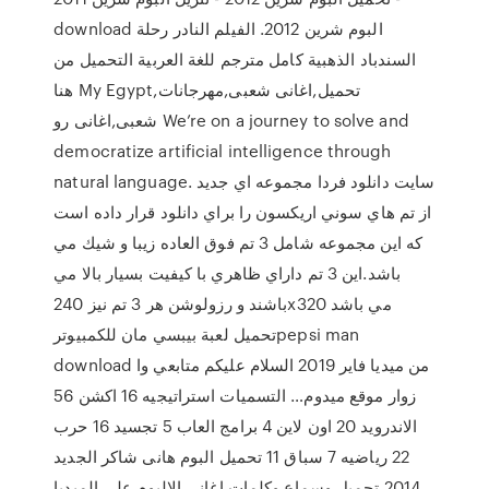
download البوم شرين 2012. الفيلم النادر رحلة
السندباد الذهبية كامل مترجم للغة العربية التحميل من
هنا My Egypt,تحميل,اغانى شعبى,مهرجانات
شعبى,اغانى رو We’re on a journey to solve and
democratize artificial intelligence through
natural language. سايت دانلود فردا مجموعه اي جديد
از تم هاي سوني اريكسون را براي دانلود قرار داده است
كه اين مجموعه شامل 3 تم فوق العاده زيبا و شيك مي
باشد.اين 3 تم داراي ظاهري با كيفيت بسيار بالا مي
باشند و رزولوشن هر 3 تم نيز 240x320 مي باشد
تحميل لعبة بيبسي مان للكمبيوترpepsi man
download من ميديا فاير 2019 السلام عليكم متابعي وا
زوار موقع ميدوم… التسميات استراتيجيه 16 اكشن 56
الاندرويد 20 اون لاين 4 برامج العاب 5 تجسيد 16 حرب
22 رياضيه 7 سباق 11 تحميل البوم هانى شاكر الجديد
2014 تحميل وسماع وكلمات اغاني الالبوم علي الميديا