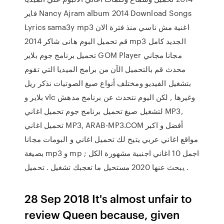
فاير Nancy Ajram album 2014 Download Songs
Lyrics sama3y mp3 اغنية مش ناسي منذ فترة الان
قم تحميل البوم هانى شاكر 2014 mp3 الجديد كامل
تحميل برنامج جوم بلاير GOM Player مجانا مجاني
محدث قم بالتحميل الآن من برامج الميديا التي تقوم
بتشغيل الفيديو ومختلف أنواع صيغ الصوتيات نذكر ريل
بلاير و vlc وغيرها , لكن اليوم نتحدث عن برنامج مدهش
لتشغيل صيغ تحميل برنامج جوم تحميل اغاني MP3,
تحميل اغاني MP3, ARAB-MP3.COM أفضل و اكبر
مواقع اغاني عربي يتيح لك تحميل اغاني و البومات مجانا
بصيغة mp3 و mp ; اجمل 10 اغاني اجنبية مشهورة الكل
يبحث عنها 2020 مستحيل ما تعجبك تشغيل . تحميل .
28 Sep 2018 It's almost unfair to
review Queen because, given